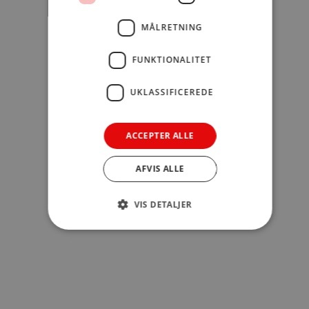
pakke klar i en pakkeshop inden for 1-3 hverdage.
MÅLRETNING
FUNKTIONALITET
CLICK & COLLECT
UKLASSIFICEREDE
Du kan finde kontaktoplysninger på vores Click & Collect
butikker på siden
her
ACCEPTER ALLE
AFVIS ALLE
VIS DETALJER
Bøger, der passer ind i dit læsehjørne
Genbrugte bøger kan skabe et hyggeligt element i
dit læsehjørne. Måske har du også købt
en genbrugt
reol
eller
en flot lænestol
, der indrammer dit nye
læsehjørne i stuen.