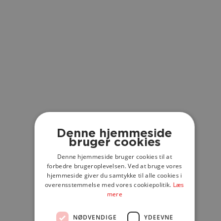
FRAGT
Fragt koster 49 kroner. Husk, at vi kun sender tøj, og du skal
afhente møbler og boligtilbehør i den butik, der står beskrevet
under produktet.
Denne hjemmeside
bruger cookies
Denne hjemmeside bruger cookies til at
forbedre brugeroplevelsen. Ved at bruge vores
hjemmeside giver du samtykke til alle cookies i
overensstemmelse med vores cookiepolitik.
Læs
LEVERING
mere
Vi sender tøj fra lageret hver dag med Postnord. Derfor er din
NØDVENDIGE
YDEEVNE