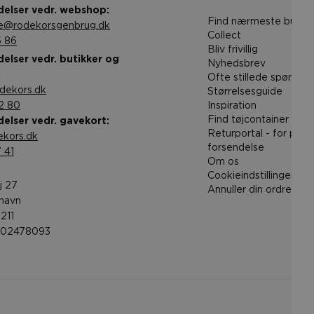
elser vedr. webshop:
Find nærmeste butik 
ce@rodekorsgenbrug.dk
Collect
5 86
Bliv frivillig
elser vedr. butikker og
Nyhedsbrev
:
Ofte stillede spørgsm
dekors.dk
Størrelsesguide
2 80
Inspiration
Find tøjcontainer
elser vedr. gavekort:
Returportal - for pro
kors.dk
forsendelse
 41
Om os
Cookieindstillinger
j 27
Annuller din ordre
havn
211
002478093