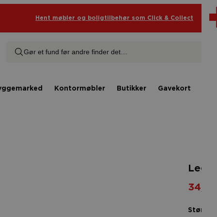
Hent møbler og boligtilbehør som Click & Collect
Gør et fund før andre finder det…
yggemarked
Kontormøbler
Butikker
Gavekort
Rås
Leggi
34,00
Størrels