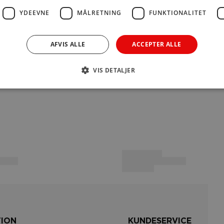
køber.
YDEEVNE
MÅLRETNING
FUNKTIONALITET
AFVIS ALLE
ACCEPTER ALLE
Betaling
VIS DETALJER
Du kan b
TION
KUNDESERVICE