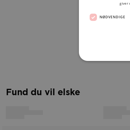
giver 
NØDVENDIGE
Fund du vil elske