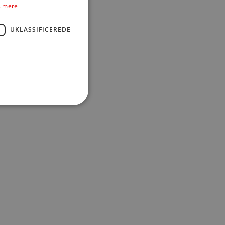
 mere
UKLASSIFICEREDE
rer i gennemsnit
5,9 kg CO2e
for hvert stykke genbrugstøj, du
smuligheder
etale med Mobilepay og kort.