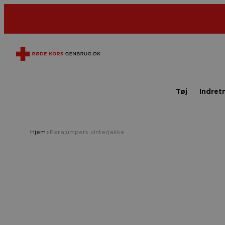
Tøj
Indret
Hjem
Parajumpers vinterjakke