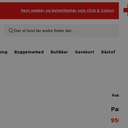
Hent møbler og boligtilbehør som Click & Collect
Gør et fund før andre finder det…
ning
Byggemarked
Butikker
Gavekort
Råstof
In
Rabat 3
Paraj
950,0