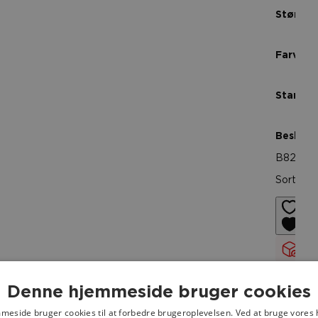
Størrels
Farve
Stand
Beskrive
B827
Sort vin
Le
14
Denne hjemmeside bruger cookies
Fr
eside bruger cookies til at forbedre brugeroplevelsen. Ved at bruge vore