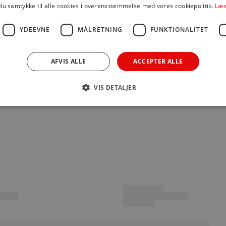
du samtykke til alle cookies i overensstemmelse med vores cookiepolitik.
Læs
YDEEVNE
MÅLRETNING
FUNKTIONALITET
Du spa
køber.
AFVIS ALLE
ACCEPTER ALLE
VIS DETALJER
Betaling
Du kan b