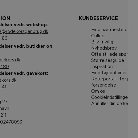
TION
KUNDESERVICE
elser vedr. webshop:
Find nærmeste butik 
ce@rodekorsgenbrug.dk
Collect
5 86
Bliv frivillig
elser vedr. butikker og
Nyhedsbrev
:
Ofte stillede spørgsm
dekors.dk
Størrelsesguide
2 80
Inspiration
Find tøjcontainer
elser vedr. gavekort:
Returportal - for pro
kors.dk
forsendelse
 41
Om os
Cookieindstillinger
j 27
Annuller din ordre
havn
211
002478093