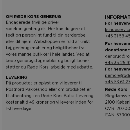
OM RØDE KORS GENBRUG
INFORMA
Engagerede frivillige driver
For henvend
rødekorsgenbrug.dk. Her kan du gøre et
kundeservi
fedt og personligt fund til din garderobe
+45 31 58 4
eller dit hjem. Webshoppen er fuld af unikt
For henvend
tøj, genbrugsmøbler og boligtilbehør fra
donationer
vores mange butikker i hele landet. Ved at
genbrug@ro
købe genbrugstøj, møbler og boligtilbehør,
+45 35 25 9
støtter du Røde Kors' arbejde med udsatte.
For henvend
pemor@rode
LEVERING
+45 53 61 27
På produktet er oplyst om vi leverer til
Postnord Pakkeshop eller om produktet er
Røde Kors
til afhentning i en Røde Kors Butik. Levering
Blegdamsve
koster altid 49 kroner og vi leverer inden for
2100 Køben
1-3 hverdage.
CVR: 20700
EAN: 5790