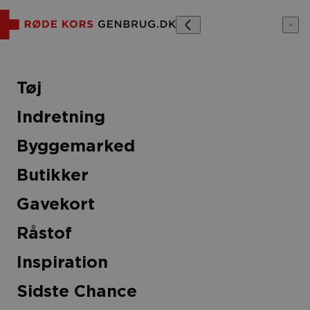
Tøj
Indretning
spiration
Sidste Chance
Byggemarked
Butikker
Gavekort
Råstof
2%
Inspiration
umpers vinterjakke
Sidste Chance
0 kr
1.400,00 kr