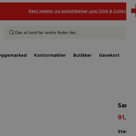
Hent møbler og boligtilbehør som Click & Collect
Gør et fund før andre finder det…
yggemarked
Kontormøbler
Butikker
Gavekort
Rås
Samsø
91,00 
Størrels