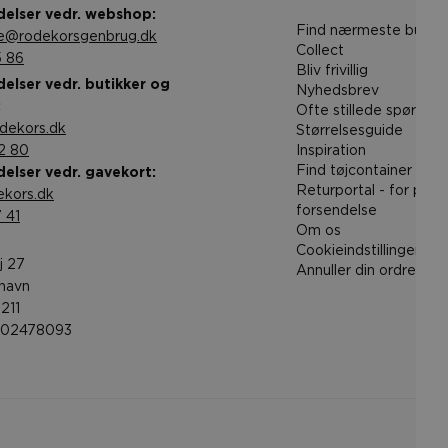
elser vedr. webshop:
Find nærmeste butik 
ce@rodekorsgenbrug.dk
Collect
5 86
Bliv frivillig
elser vedr. butikker og
Nyhedsbrev
:
Ofte stillede spørgsm
dekors.dk
Størrelsesguide
2 80
Inspiration
Find tøjcontainer
elser vedr. gavekort:
Returportal - for pro
kors.dk
forsendelse
 41
Om os
Cookieindstillinger
j 27
Annuller din ordre
havn
211
002478093