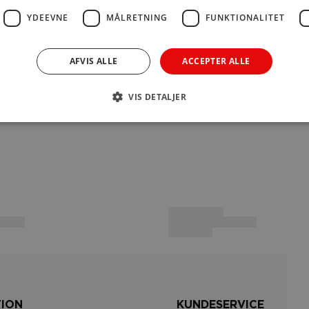
køber.
YDEEVNE
MÅLRETNING
FUNKTIONALITET
AFVIS ALLE
ACCEPTER ALLE
Betaling
VIS DETALJER
Du kan b
TION
KUNDESERVICE