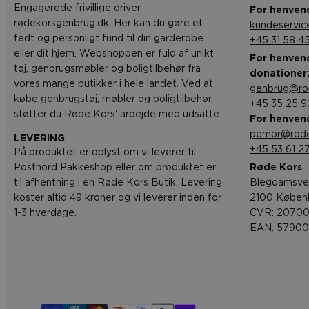
Engagerede frivillige driver
For henvend
rødekorsgenbrug.dk. Her kan du gøre et
kundeservi
fedt og personligt fund til din garderobe
+45 31 58 4
eller dit hjem. Webshoppen er fuld af unikt
For henvend
tøj, genbrugsmøbler og boligtilbehør fra
donationer
vores mange butikker i hele landet. Ved at
genbrug@ro
købe genbrugstøj, møbler og boligtilbehør,
+45 35 25 9
støtter du Røde Kors' arbejde med udsatte.
For henvend
pemor@rode
LEVERING
+45 53 61 27
På produktet er oplyst om vi leverer til
Postnord Pakkeshop eller om produktet er
Røde Kors
til afhentning i en Røde Kors Butik. Levering
Blegdamsve
koster altid 49 kroner og vi leverer inden for
2100 Køben
1-3 hverdage.
CVR: 20700
EAN: 5790