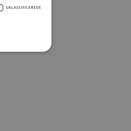
UKLASSIFICEREDE
smuligheder
etale med Mobilepay og kort.
SOCIAL MEDIER