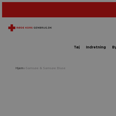
Tøj
Indretning
B
Hjem
Samsøe & Samsøe Bluse