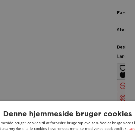
Farve
Stand
Beskrive
Langærme
Le
14
Fr
Denne hjemmeside bruger cookies
eside bruger cookies til at forbedre brugeroplevelsen. Ved at bruge vore
du samtykke til alle cookies i overensstemmelse med vores cookiepolitik.
Læs
Du spa