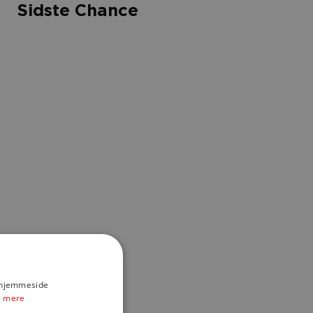
Sidste Chance
Blomstre
Næsten som ny - Ingen brugsteg
lse
t bluse med høj hals.
UDSOLGT
vering til Postnord Pakkeshop
 dages fuld returret
agt koster 49 kr.
s hjemmeside
 mere
rer i gennemsnit
5,9 kg CO2e
for hvert stykke genbrugstøj, du