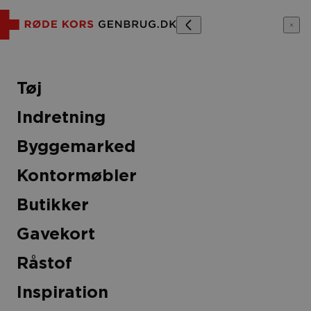
Tøj
Indretning
tof
Inspiration
Sidste Chance
Byggemarked
Kontormøbler
Butikker
Gavekort
e & Samsøe Bluse
Råstof
kr
Inspiration
e