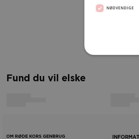
NØDVENDIGE
Fund du vil elske
OM RØDE KORS GENBRUG
INFORMA